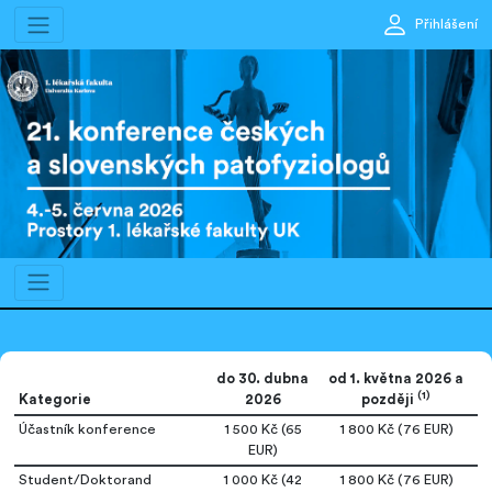
Přihlášení
do 30. dubna
od 1. května 2026 a
(1)
Kategorie
2026
později
Účastník konference
1 500 Kč (65
1 800 Kč (76 EUR)
EUR)
Student/Doktorand
1 000 Kč (42
1 800 Kč (76 EUR)