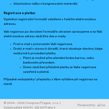
účastnickou tašku s kongresovými materiály
Registrace a platba:
Vyplněný registrační formulář odešlete s funkční elektronickou
adresou.
Vaši registraci po doručení formuláře obratem zpracujeme a na Vaši
elektronickou adresu obdržíte dva e-maily:
První e-mail s potvrzením Vaší registrace.
Druhý e-mail s výzvou k úhradě, která obsahuje všechny údaje
nezbytné k provedení platby.
Platit je možné přes platební bránu kartou, nebo
bankovním převodem.
Dnem obdržení příslušné platby je Vaše registrace
uzavřená a platná.
Případné nedoplatky/ přeplatky s Vámi vyřídíme při registraci na
místě.
© 2004 – 2026 Congress Prague, s.r.o. |
Powered by:
gCon
Vyšehradská 430/41, 128 00 Praha 2