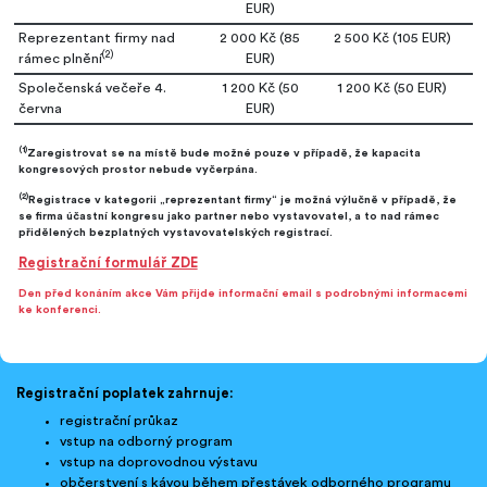
EUR)
Reprezentant firmy nad
2 000 Kč (85
2 500 Kč (105 EUR)
(2)
rámec plnění
EUR)
Společenská večeře 4.
1 200 Kč (50
1 200 Kč (50 EUR)
června
EUR)
(1)
Zaregistrovat se na místě bude možné pouze v případě, že kapacita
kongresových prostor nebude vyčerpána.
(2)
Registrace v kategorii „reprezentant firmy“ je možná výlučně v případě, že
se firma účastní kongresu jako partner nebo vystavovatel, a to nad rámec
přidělených bezplatných vystavovatelských registrací.
Registrační formulář ZDE
Den před konáním akce Vám přijde informační email s podrobnými informacemi
ke konferenci.
Registrační poplatek zahrnuje:
registrační průkaz
vstup na odborný program
vstup na doprovodnou výstavu
občerstvení s kávou během přestávek odborného programu