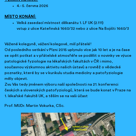
4.- 5. června 2026
MÍSTO KONÁNÍ:
Velká zasedací místnost děkanátu 1. LF UK (2.111)
vstup z ulice Kateřinská 1660/32 nebo z ulice Na Bojišti 1660/3
Vážené kolegyně, vážení kolegové, milí přátelé!
Od posledního setkání v Plzni 2015 uplynulo více jak 10 let a je na čase
se opět potkat a v přátelské atmosféře se podělit o novinky ve výuce
patologické fyziologie na lékařských fakultách v ČR i mimo,
současnou výzkumnou aktivitu našich ústavů a rovněž o vědecké
poznatky, které by se v kurikulu studia medicíny a patofyziologie
měly objevit.
Zvu Vás tedy jménem výboru naší společnosti na 21. konferenci
českých a slovenských patofyziologů, která se bude konat v Praze na
1. lékařské fakultě UK, a těším se na vaši účast
Prof. MUDr. Martin Vokurka, CSc.